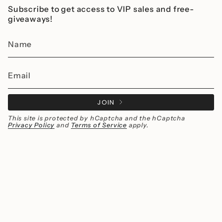
Subscribe to get access to VIP sales and free-
giveaways!
JOIN
This site is protected by hCaptcha and the hCaptcha
Privacy Policy
and
Terms of Service
apply.
Instagram
Facebook
Currency
MXN $
© Millié Jewelry 2026
All rights reserved