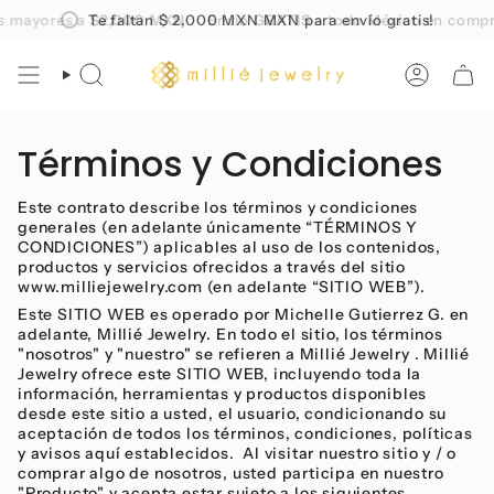
Skip
yores a
$2,000 MXN
Te faltan
$ 2,000 MXN
Envio
GRATIS
MXN para envío gratis!
a todo México en compras 
to
content
SEARCH
ACCOUN
Términos y Condiciones
Este contrato describe los términos y condiciones
generales (en adelante únicamente “TÉRMINOS Y
CONDICIONES”) aplicables al uso de los contenidos,
productos y servicios ofrecidos a través del sitio
www.milliejewelry.com (en adelante “SITIO WEB”).
Este SITIO WEB es operado por Michelle Gutierrez G. en
adelante, Millié Jewelry. En todo el sitio, los términos
"nosotros" y "nuestro" se refieren a Millié Jewelry . Millié
Jewelry ofrece este SITIO WEB, incluyendo toda la
información, herramientas y productos disponibles
desde este sitio a usted, el usuario, condicionando su
aceptación de todos los términos, condiciones, políticas
y avisos aquí establecidos. Al visitar nuestro sitio y / o
comprar algo de nosotros, usted participa en nuestro
"Producto" y acepta estar sujeto a los siguientes