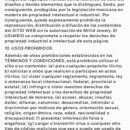
diseños y demás elementos que lo distinguen. Serán, por
consiguiente, protegidas por la legislación mexicana en
materia de propiedad intelectual e industrial. Por
consiguiente, queda expresamente prohibida la
reproducción, distribución o difusión de los contenidos
del SITIO WEB sin la autorización de Millié Jewery. El
USUARIO se compromete a respetar los derechos de
propiedad industrial e intelectual de esta página.
10. USOS PROHIBIDOS
Además de otras prohibiciones establecidas en los
TÉRMINOS Y CONDICIONES, está prohibido utilizar el
sitio o su contenido: (a) para cualquier propósito ilícito;
b) solicitar a otros que realicen o participen en actos
ilícitos; (c) violar cualquier reglamento, reglamento, ley
o ordenanza local internacional, federal, provincial o
estatal; (d) infringir o violar nuestros derechos de
propiedad intelectual o los derechos de propiedad
intelectual de terceros; (e) acosar, abusar, insultar,
dañar, difamar, calumniar, desacreditar, intimidar o
discriminar por motivos de género, orientación sexual,
religión, origen étnico, raza, edad, nacionalidad o
discapacidad; f) presentar información falsa o
engañosa; (g) cargar o transmitir virus o cualquier otro
tipo de código malicioso que sea o pueda ser usado de