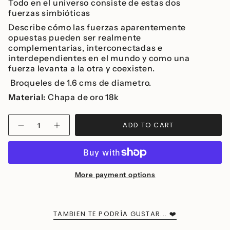
Todo en el universo consiste de estas dos
fuerzas simbióticas
Describe cómo las fuerzas aparentemente
opuestas pueden ser realmente
complementarias, interconectadas e
interdependientes en el mundo y como una
fuerza levanta a la otra y coexisten.
Broqueles de 1.6 cms de diametro.
Material:
Chapa de oro 18k
{"in_cart_html"=>"
ADD TO CART
Decrease
Increase
<span
quantity
button
class=\"quantity-
for
quantity
Yin
-
cart\">
Yang
Yin
{{
Mini
Yang
Earrings
Mini
quantity
Earrings">
More payment options
}}
</span>
in
cart",
TAMBIEN TE PODRÍA GUSTAR... ❤️
"decrease"=>"Decrease