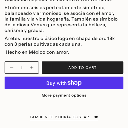
El número seis es perfectamente simétrico,
balanceado y armonioso; se asocia con el amor,
la familia y la vida hogareña. También es símbolo
de la diosa Venus que representa la belleza,
carisma y gracia.
Aretes nuestro clásico logo en chapa de oro 18k
con 3 perlas cultivadas cada una.
Hecho en México con amor.
{"in_cart_html"=>"
ADD TO CART
Decrease
Increase
<span
quantity
button
class=\"quantity-
for
quantity
Millié
-
cart\">
Seis
Millié
{{
Earrings
Seis
Earrings">
quantity
More payment options
}}
</span>
in
cart",
TAMBIEN TE PODRÍA GUSTAR... ❤️
"decrease"=>"Decrease
quantity