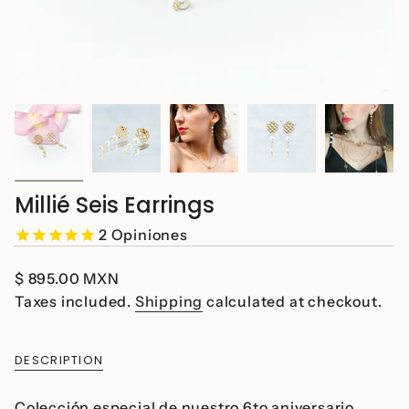
Millié Seis Earrings
2
Opiniones
Regular
$ 895.00 MXN
price
Taxes included.
Shipping
calculated at checkout.
DESCRIPTION
Colección especial de nuestro 6to aniversario.