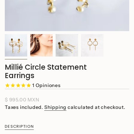
Millié Circle Statement
Earrings
1
Opiniones
Regular
$ 995.00 MXN
price
Taxes included.
Shipping
calculated at checkout.
DESCRIPTION