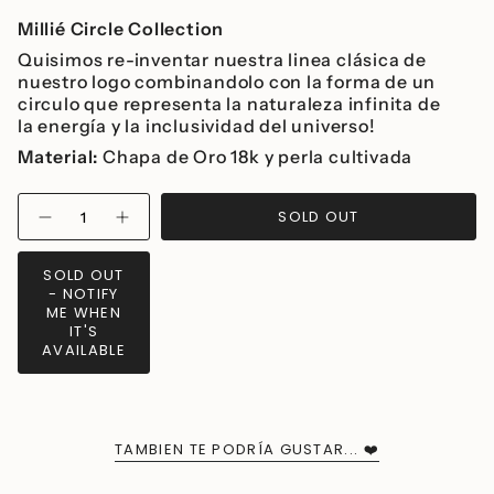
Millié Circle Collection
Quisimos re-inventar nuestra linea clásica de
nuestro logo combinandolo con la forma de un
circulo que representa la naturaleza infinita de
la energía y la inclusividad del universo!
Material:
Chapa de Oro 18k y perla cultivada
{"in_cart_html"=>"
SOLD OUT
Decrease
Increase
<span
quantity
button
class=\"quantity-
for
quantity
Millié
-
cart\">
SOLD OUT
Circle
Millié
{{
- NOTIFY
Statement
Circle
Earrings
Statement
quantity
ME WHEN
Earrings">
IT'S
}}
AVAILABLE
</span>
in
cart",
"decrease"=>"Decrease
quantity
TAMBIEN TE PODRÍA GUSTAR... ❤️
for
{{