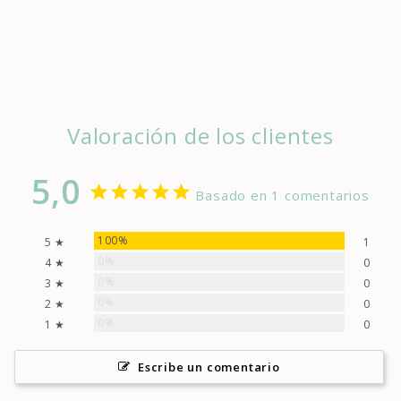
product
}}",
"multiples_of"=>"Increments
of
{{
quantity
}}",
Valoración de los clientes
"minimum_of"=>"Minimum
of
{{
5,0
quantity
Basado en 1 comentarios
}}",
"maximum_of"=>"Maximum
100%
5 ★
1
of
0%
4 ★
0
{{
quantity
0%
3 ★
0
}}"}
0%
2 ★
0
0%
1 ★
0
Escribe un comentario