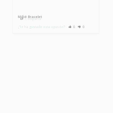
Millié Bracelet
Compartir
¿Te ha gustado esta opinión?
0
0