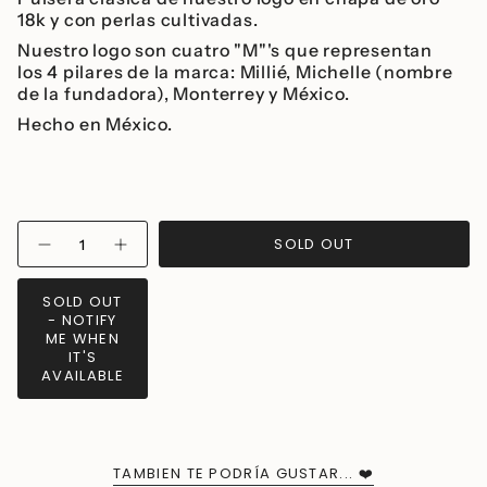
18k y con perlas cultivadas.
Nuestro logo son
cuatro
"M"'s que representan
los 4 pilares de la marca: Millié, Michelle (nombre
de la fundadora), Monterrey y México.
Hecho en México.
{"in_cart_html"=>"
SOLD OUT
Decrease
Increase
<span
quantity
button
class=\"quantity-
for
quantity
Millié
-
cart\">
SOLD OUT
Bracelet
Millié
{{
- NOTIFY
Bracelet">
quantity
ME WHEN
IT'S
}}
AVAILABLE
</span>
in
cart",
"decrease"=>"Decrease
quantity
TAMBIEN TE PODRÍA GUSTAR... ❤️