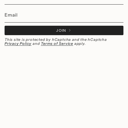
JOIN
This site is protected by hCaptcha and the hCaptcha
Privacy Policy
and
Terms of Service
apply.
Instagram
Facebook
Currency
MXN $
© Millié Jewelry 2026
All rights reserved