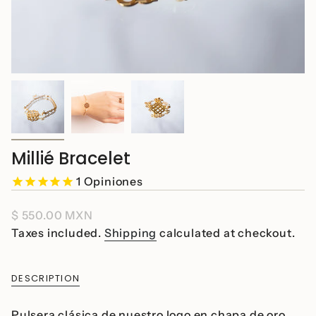
Millié Bracelet
1
Opiniones
Regular
$ 550.00 MXN
price
Taxes included.
Shipping
calculated at checkout.
DESCRIPTION
Pulsera clásica de nuestro logo en chapa de oro