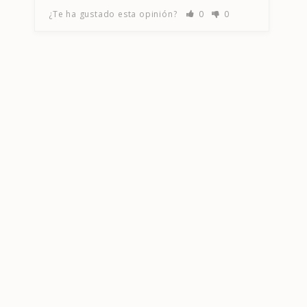
¿Te ha gustado esta opinión?
0
0
¿T