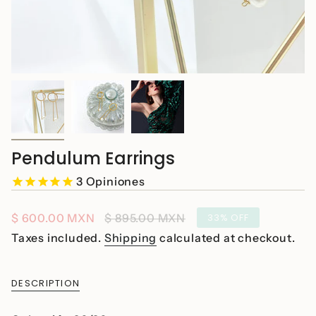
Pendulum Earrings
3
Opiniones
Sale
$ 600.00 MXN
Regular
$ 895.00 MXN
33%
OFF
price
price
Taxes included.
Shipping
calculated at checkout.
DESCRIPTION