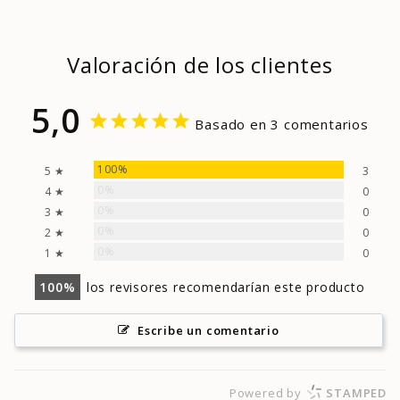
{{
quantity
}}",
Valoración de los clientes
"minimum_of"=>"Minimum
of
{{
5,0
quantity
Basado en 3 comentarios
}}",
"maximum_of"=>"Maximum
100%
5 ★
3
of
0%
4 ★
0
{{
quantity
0%
3 ★
0
}}"}
0%
2 ★
0
0%
1 ★
0
100
los revisores recomendarían este producto
Escribe un comentario
Powered by
STAMPED