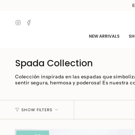
Skip
E
to
content
Instagram
Facebook
NEW ARRIVALS
SH
Spada Collection
Colección inspirada en las espadas que simboliz
sentir segura, hermosa y poderosa! Es nuestra c
SHOW FILTERS