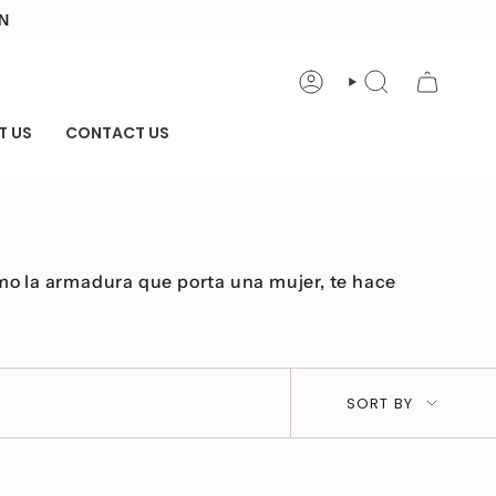
XN
ACCOUNT
SEARCH
T US
CONTACT US
mo la armadura que porta una mujer, te hace
Sort
SORT BY
by