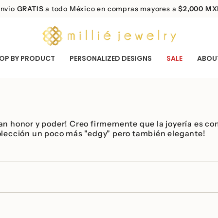
nvio
GRATIS
Te faltan
a todo México en compras mayores a
$ 2,000 MXN
MXN para envío gratis!
$2,000 M
OP BY PRODUCT
PERSONALIZED DESIGNS
SALE
ABOU
an honor y poder! Creo firmemente que la joyería es co
olección un poco más "edgy" pero también elegante!